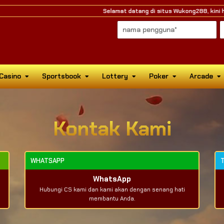
Selamat datang di situs Wukong288, kini hadi
Casino
Sportsbook
Lottery
Poker
Arcade
Kontak Kami
WHATSAPP
WhatsApp
Hubungi CS kami dan kami akan dengan senang hati
membantu Anda.